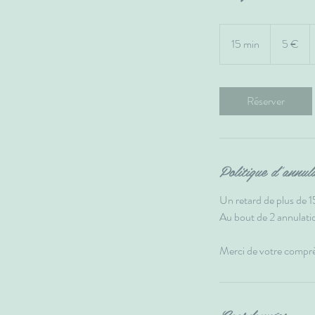
5
euros
15 min
1
5 €
5
m
i
Réserver
n
Politique d'annul
Un retard de plus de 1
Au bout de 2 annulatio
Merci de votre compr